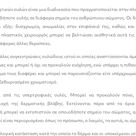
ικών ουλών είναι μια διαδικασία που πραγματοποιείται στην πλ
δήποτε ουλής σε διάφορα σημεία του ανθρώπινου σώματος. Οι 
οι εξής: δυσχρωμία, ανωμαλίες στην επιφάνειά της, καθώς και
 πλαστικός χειρουργός μπορεί να βελτιώσει αισθητικά αυτά τις 
ιάφορες άλλες θεραπείες.
γάλες συγκεντρώσεις ουλώδους ιστού οι οποίες αναπτύσσονται άμ
νες και μπορεί ή όχι να προκαλούν ενόχληση, ενώ υπάρχει η πιθα
μα τους διαφέρει και μπορεί να παρουσιάζονται είτε υπέρχρωμα
 ξεθωριασμένο χρωματισμό.
α από τις υπερτροφικές ουλές. Μπορεί να προκαλούν πόνο
ιοχή της δερματικής βλάβης. Εκτείνονται πέρα από τα όρια
δή μπορεί να εντοπιστούν σε οποιοδήποτε σημείο του σώματος, 
ί είναι περιορισμένοι όπως το πρόσωπο, ο λαιμός, τα αυτιά, οι ώμ
λογική κατάσταση κατά την οποία το δέρμα και οι υποκείμενοι ι