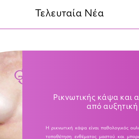
Τελευταία Νέα
Ρικνωτικής κάψα και 
από αυξητική
Η ρικνωτική κάψα είναι παθολογικός ουλ
τοποθέτηση ενθέματος μαστού και μπορ