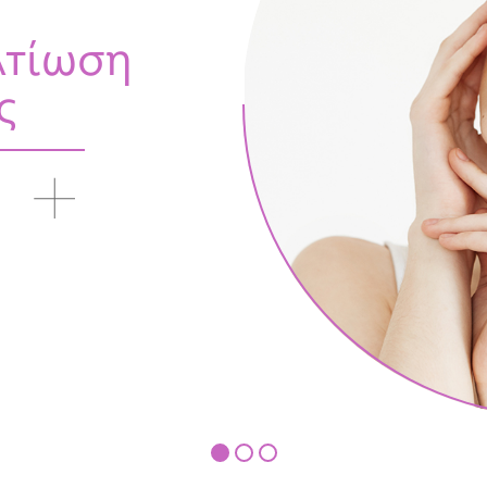
λτίωση
ς